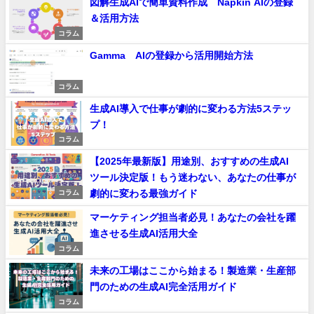
図解生成AIで簡単資料作成 Napkin AIの登録
＆活用方法
コラム
Gamma AIの登録から活用開始方法
コラム
生成AI導入で仕事が劇的に変わる方法5ステッ
プ！
コラム
【2025年最新版】用途別、おすすめの生成AI
ツール決定版！もう迷わない、あなたの仕事が
劇的に変わる最強ガイド
コラム
マーケティング担当者必見！あなたの会社を躍
進させる生成AI活用大全
コラム
未来の工場はここから始まる！製造業・生産部
門のための生成AI完全活用ガイド
コラム