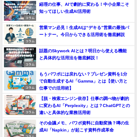
経理の仕事、AIで劇的に変わる！中小企業こそ
知ってほしい生成AI活用術
コラム
営業マン必見！生成AIは“デキる”営業の最強パ
ートナー。今日からできる活用術を徹底解説
コラム
話題のSkywork AIとは？明日から使える機能
と具体的な活用法を徹底解説！
コラム
もうパワポには戻れない？プレゼン資料を1分
で自動生成するAI「Gamma」とは【使い方と
仕事での活用術】
コラム
【脱・検索エンジン依存】仕事の調べ物が劇的
に変わるAI「Perplexity」とは？ChatGPTとの
違いと具体的な業務活用術
コラム
その会議メモ、パワポ資料に自動変換？噂の生
成AI「Napkin」が起こす資料作成革命
コラム