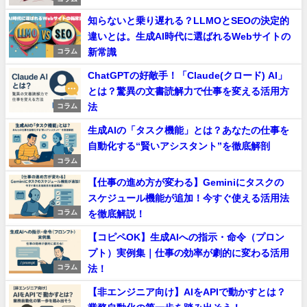
知らないと乗り遅れる？LLMOとSEOの決定的
違いとは。生成AI時代に選ばれるWebサイトの
新常識
コラム
ChatGPTの好敵手！「Claude(クロード) AI」
とは？驚異の文書読解力で仕事を変える活用方
法
コラム
生成AIの「タスク機能」とは？あなたの仕事を
自動化する“賢いアシスタント”を徹底解剖
コラム
【仕事の進め方が変わる】Geminiにタスクの
スケジュール機能が追加！今すぐ使える活用法
を徹底解説！
コラム
【コピペOK】生成AIへの指示・命令（プロン
プト）実例集｜仕事の効率が劇的に変わる活用
法！
コラム
【非エンジニア向け】AIをAPIで動かすとは？