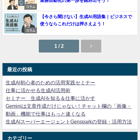
業務自動化の第一歩を踏み出そう！
コラム
【今さら聞けない】生成AI用語集｜ビジネスで
使うならこれだけは押さえよう！
コラム
1 / 2
最近の投稿
生成AI初心者のための活用実践セミナー
仕事に活かせる生成AI活用術
セミナー 生成AIを知る＆仕事に活かす
Geminiは文章作成だけじゃない！チャット欄の「画像・
動画」機能で仕事はもっと速くなる
生成AIスーパーエージェントGensparkの登録・活用方法
カテゴリー